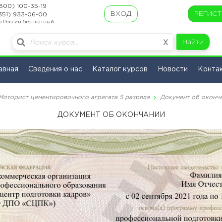
800) 100-35-19
ВХОД
РЕГИС
351) 933-06-00
о России бесплатный
Найти
X
авная
Сведения о нас
Каталог курсов
Новости
Конта
Моторист цементировочного агрегата 5 разряда
Документ об оконч
ДОКУМЕНТ ОБ ОКОНЧАНИИ