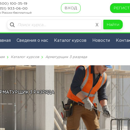
800) 100-35-19
ВХОД
РЕГИС
351) 933-06-00
о России бесплатный
Найти
X
авная
Сведения о нас
Каталог курсов
Новости
Конта
ная
Каталог курсов
Арматурщик 3 разряда
РМАТУРЩИК 3 РАЗРЯДА