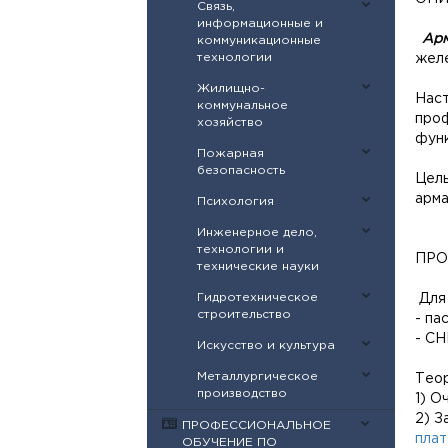
Связь,
информационные и
Ар
коммуникационные
технологии
жел
Жилищно-
Наст
коммунальное
проф
хозяйство
функ
Пожарная
безопасность
Цел
арма
Психология
Инженерное дело,
технологии и
ПРО
технические науки
Гидротехническое
Для 
строительство
- па
- СН
Искусство и культура
Металлургическое
Теор
производство
1) О
2) З
ПРОФЕССИОНАЛЬНОЕ
пла
ОБУЧЕНИЕ ПО