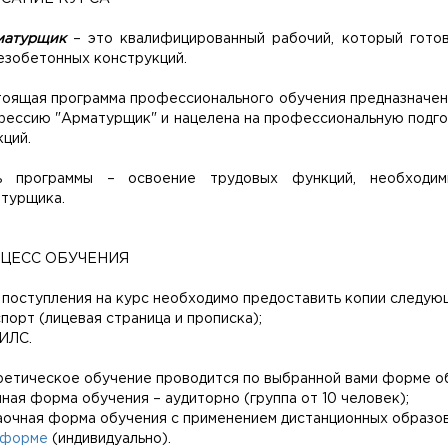
матурщик
– это квалифицированный рабочий, который готов
езобетонных конструкций.
оящая программа профессионального обучения предназначен
ессию "Арматурщик" и нацелена на профессиональную подго
ций.
ь программы – освоение трудовых функций, необходим
турщика.
ЦЕСС ОБУЧЕНИЯ
поступления на курс необходимо предоставить копии следую
спорт (лицевая страница и прописка);
ИЛС.
етическое обучение проводится по выбранной вами форме о
чная форма обучения – аудиторно (группа от 10 человек);
аочная форма обучения с применением дистанционных образо
тформе
(индивидуально).