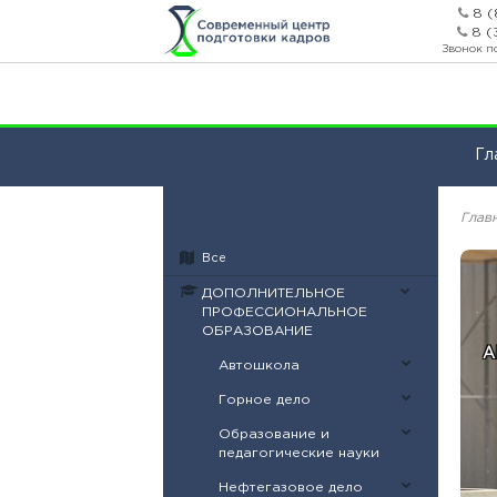
8 (
8 (
Звонок п
Гл
Глав
Все
ДОПОЛНИТЕЛЬНОЕ
ПРОФЕССИОНАЛЬНОЕ
ОБРАЗОВАНИЕ
А
Автошкола
Горное дело
Образование и
педагогические науки
Нефтегазовое дело