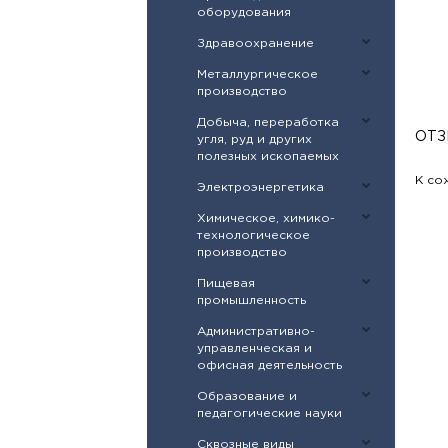
оборудования
Здравоохранение
Металлургическое
производство
Добыча, переработка
ОТЗ
угля, руд и других
полезных ископаемых
К со
Электроэнергетика
Химическое, химико-
технологическое
производство
Пищевая
промышленность
Административно-
управленческая и
офисная деятельность
Образование и
педагогические науки
Сквозные виды