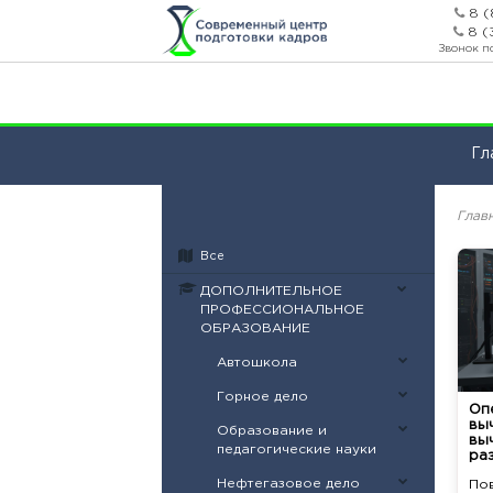
8 (
8 (
Звонок п
Гл
Глав
Все
ДОПОЛНИТЕЛЬНОЕ
ПРОФЕССИОНАЛЬНОЕ
ОБРАЗОВАНИЕ
Автошкола
Горное дело
Оп
вы
Образование и
вы
педагогические науки
ра
Нефтегазовое дело
По