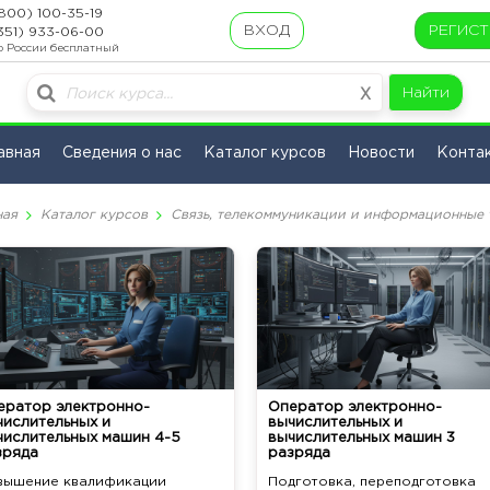
800) 100-35-19
ВХОД
РЕГИС
351) 933-06-00
о России бесплатный
Найти
X
авная
Сведения о нас
Каталог курсов
Новости
Конта
ная
Каталог курсов
Связь, телекоммуникации и информационные 
ератор электронно-
Оператор электронно-
числительных и
вычислительных и
числительных машин 4-5
вычислительных машин 3
зряда
разряда
вышение квалификации
Подготовка, переподготовка