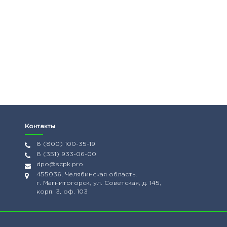
Контакты
8 (800) 100-35-19
8 (351) 933-06-00
dpo@scpk.pro
455036, Челябинская область,
г. Магнитогорск, ул. Советская, д. 145,
корп. 3, оф. 103