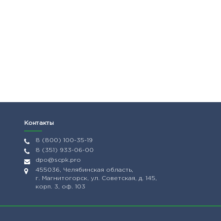
Контакты
8 (800) 100-35-19
8 (351) 933-06-00
dpo@scpk.pro
455036, Челябинская область,
г. Магнитогорск, ул. Советская, д. 145,
корп. 3, оф. 103