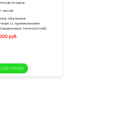
реподготовка
0 часов
рма обучения:
чная (с применением
танционных технологий)
 000 руб.
ПОДРОБНЕЕ