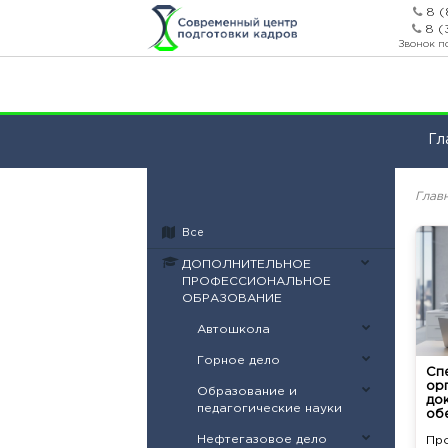
8 (
8 (
Звонок п
Гл
Глав
Все
ДОПОЛНИТЕЛЬНОЕ
ПРОФЕССИОНАЛЬНОЕ
ОБРАЗОВАНИЕ
Автошкола
Горное дело
Сп
ор
Образование и
до
педагогические науки
об
Нефтегазовое дело
Пр