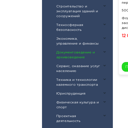
пе
Строительство и
50
эксплуатация зданий и
сооружений
Фо
зао
Техносферная
дис
безопасность
12
Экономика,
управление и финансы
Документоведение и
архивоведение
Сервис, оказание услуг
населению
Техника и технологии
наземного транспорта
Юриспруденция
Физическая культура и
спорт
Проектная
деятельность