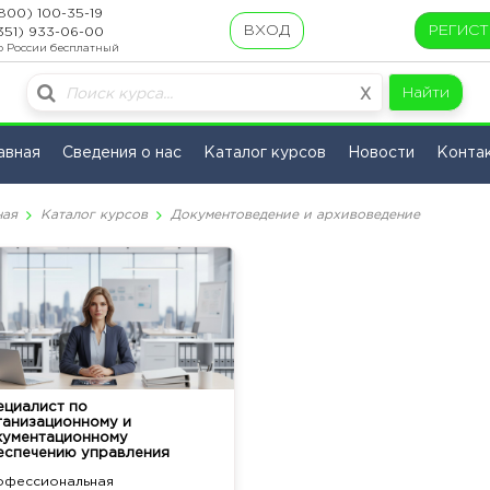
800) 100-35-19
ВХОД
РЕГИС
351) 933-06-00
о России бесплатный
Найти
X
авная
Сведения о нас
Каталог курсов
Новости
Конта
ная
Каталог курсов
Документоведение и архивоведение
ециалист по
ганизационному и
кументационному
еспечению управления
офессиональная