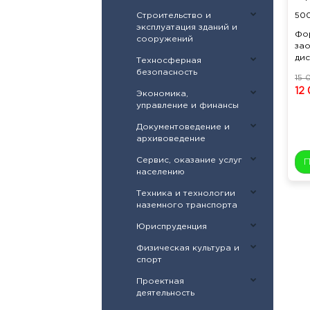
Строительство и
50
эксплуатация зданий и
Фо
сооружений
зао
дис
Техносферная
безопасность
15 
12
Экономика,
управление и финансы
Документоведение и
архивоведение
Сервис, оказание услуг
населению
Техника и технологии
наземного транспорта
Юриспруденция
Физическая культура и
спорт
Проектная
деятельность