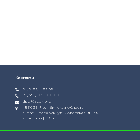
Контакты
8 (800) 100-35-19
8 (351) 933-06-00
dpo@scpk.pro
455036, Челябинская область,
г. Магнитогорск, ул. Советская, д. 145,
корп. 3, оф. 103