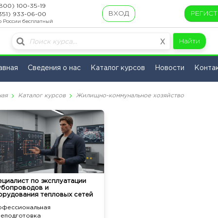
800) 100-35-19
ВХОД
РЕГИС
351) 933-06-00
о России бесплатный
Найти
X
авная
Сведения о нас
Каталог курсов
Новости
Конта
ная
Каталог курсов
Жилищно-коммунальное хозяйство
ециалист по эксплуатации
убопроводов и
орудования тепловых сетей
офессиональная
реподготовка